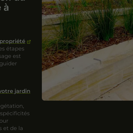
é à
opropriété
des étapes
sage est
 guider
votre jardin
égétation,
pécificités
our
s et de la