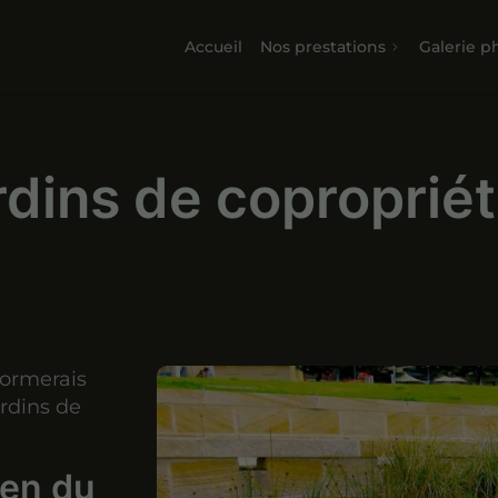
Accueil
Nos prestations
Galerie p
rdins de coproprié
Cormerais
ardins de
ien du