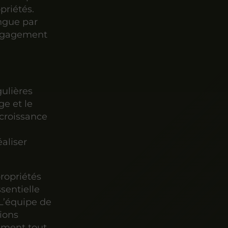
priétés.
ingue par
engagement
gulières
ge et le
 croissance
aliser
propriétés
sentielle
 L’équipe de
ions
dement tout