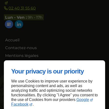
02 40 31 55 60
Lun - Ven :
9h - 17h
Accueil
Contactez-nous
Mentions légales
Plan du site
Your privacy is our priority
We use Cookies to improve user experience by
Haut de page
personalising content and ads, as well as
analyzing traffic and optimizing social networks
functionalities. By clicking "I Agree" you consent to
the use of Cookies from our providers
Google
Facebook
.